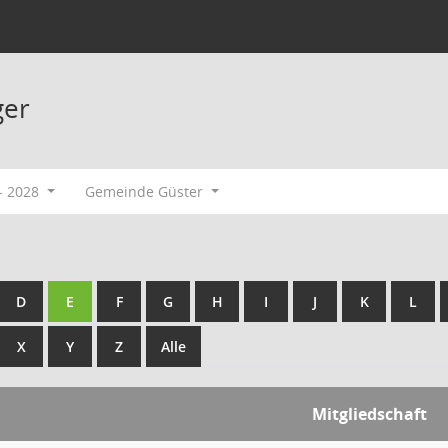
ger
- 2028
Gemeinde Güster
D
E
F
G
H
I
J
K
L
X
Y
Z
Alle
Mitgliedschaft