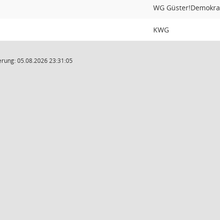
WG Güster!Demokra
KWG
rung: 05.08.2026 23:31:05