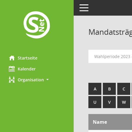
Toggle navigation
Mandatsträ
Wahlperiode 2023 
Startseite
Kalender
Organisation
A
B
C
U
V
W
Name