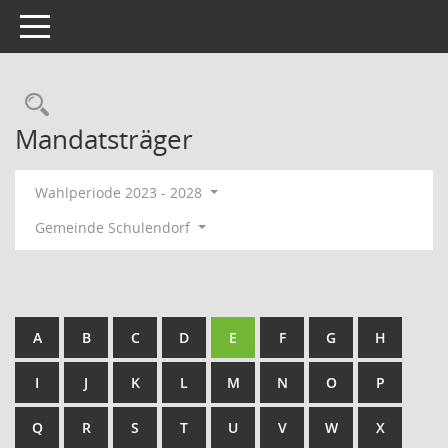
Toggle navigation
Rechercheauswahl
Mandatsträger
Wahlperiode 2023 - 2028
Gemeinde Schulendorf
A
B
C
D
E
F
G
H
I
J
K
L
M
N
O
P
Q
R
S
T
U
V
W
X