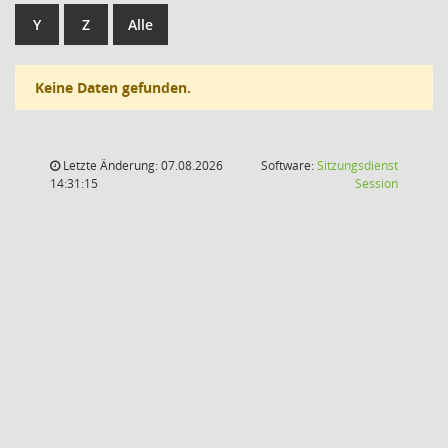
Y
Z
Alle
Keine Daten gefunden.
Letzte Änderung: 07.08.2026
Software:
Sitzungsdienst
(Wird in
14:31:15
Session