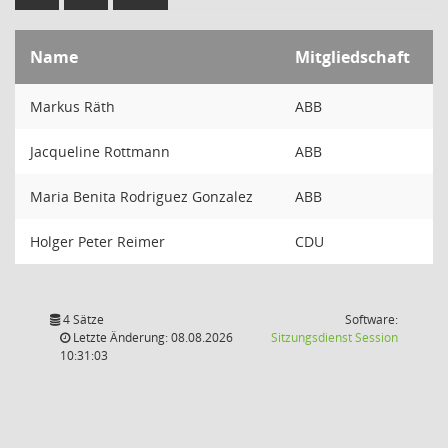
Name
Mitgliedschaft
Markus Räth
ABB
Jacqueline Rottmann
ABB
Maria Benita Rodriguez Gonzalez
ABB
Holger Peter Reimer
CDU
4 Sätze
Software:
(Wird in
Letzte Änderung: 08.08.2026
Sitzungsdienst
Session
10:31:03