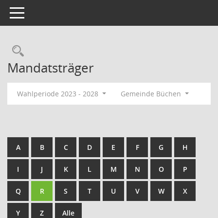
Toggle navigation
Rechercheauswahl
Mandatsträger
Wahlperiode 2023 - 2028
Gemeinde Büchen
A
B
C
D
E
F
G
H
I
J
K
L
M
N
O
P
Q
R
S
T
U
V
W
X
Y
Z
Alle