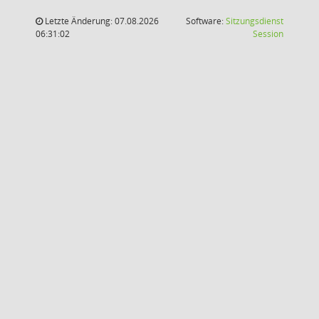
Letzte Änderung: 07.08.2026
Software:
Sitzungsdienst
(Wird in
06:31:02
Session