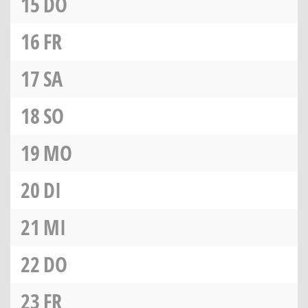
15
DO
16
FR
17
SA
18
SO
19
MO
20
DI
21
MI
22
DO
23
FR