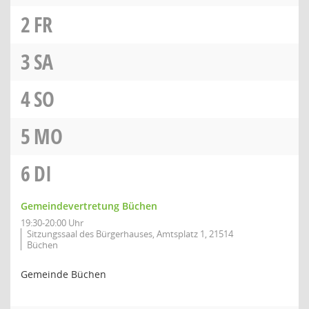
2
FR
3
SA
4
SO
5
MO
6
DI
Gemeindevertretung Büchen
19:30-20:00 Uhr
Sitzungssaal des Bürgerhauses, Amtsplatz 1, 21514
Büchen
Gemeinde Büchen