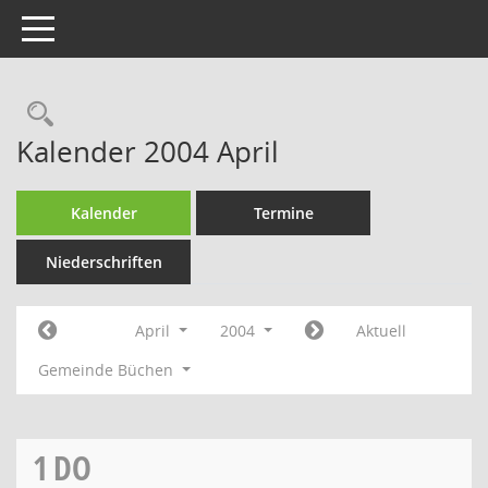
Toggle navigation
Rechercheauswahl
Kalender 2004 April
Kalender
Termine
Niederschriften
April
2004
Aktuell
Gemeinde Büchen
1
DO