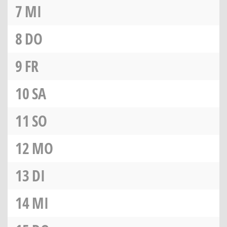
7
MI
8
DO
9
FR
10
SA
11
SO
12
MO
13
DI
14
MI