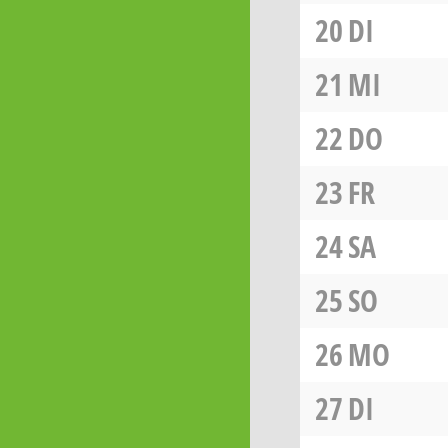
20
DI
21
MI
22
DO
23
FR
24
SA
25
SO
26
MO
27
DI