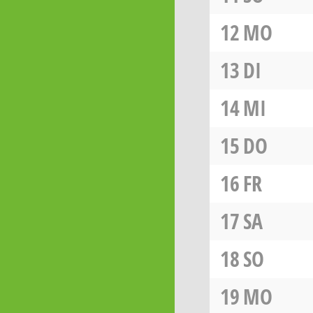
12
MO
13
DI
14
MI
15
DO
16
FR
17
SA
18
SO
19
MO