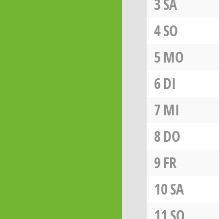
3
SA
4
SO
5
MO
6
DI
7
MI
8
DO
9
FR
10
SA
11
SO