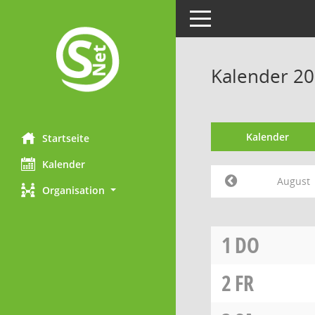
Toggle navigation
Kalender 20
Kalender
Startseite
Kalender
August
Organisation
1
DO
2
FR