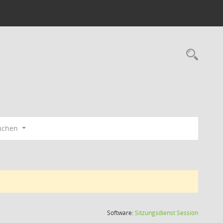
Rec
üchen
(Wird in
Software:
Sitzungsdienst
Session