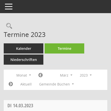
Toggle navigation
Rechercheauswahl
Termine 2023
Kalender
Termine
Niederschriften
Monat
März
2023
Aktuell
Gemeinde Büchen
DI
14.03.2023