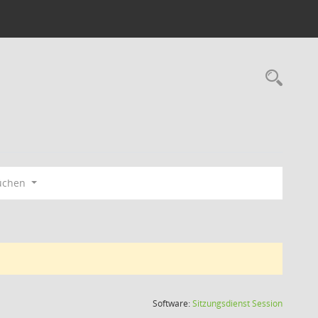
Rec
üchen
(Wird in
Software:
Sitzungsdienst
Session