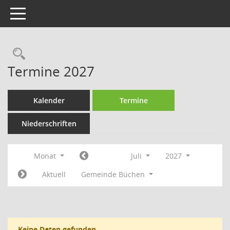
Toggle navigation
Rechercheauswahl
Termine 2027
Kalender
Termine
Niederschriften
Monat
Juli
2027
Aktuell
Gemeinde Büchen
Keine Daten gefunden.