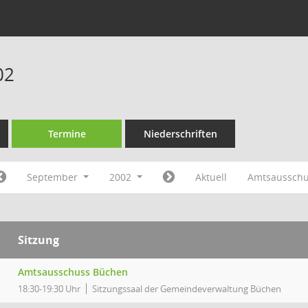
02
Termine
Niederschriften
September
2002
Aktuell
Amtsaussch
Sitzung
Amtsausschuss Büchen
18:30-19:30 Uhr
Sitzungssaal der Gemeindeverwaltung Büchen