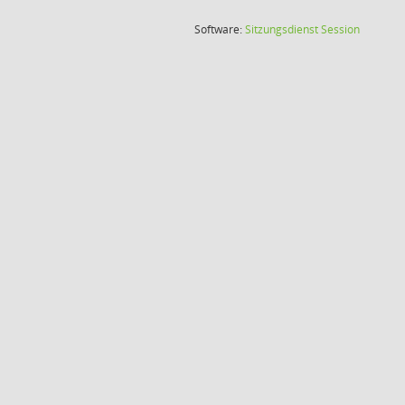
(Wird in
Software:
Sitzungsdienst
Session