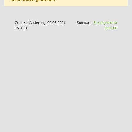
Letzte Änderung: 06.08.2026
Software:
Sitzungsdienst
(Wird in
05:31:01
Session