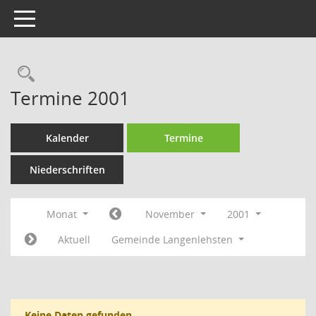
Toggle navigation
Rechercheauswahl
Termine 2001
Kalender
Termine
Niederschriften
Monat
November
2001
Aktuell
Gemeinde Langenlehsten
Keine Daten gefunden.