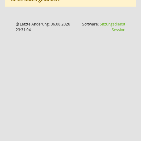
Letzte Änderung: 06.08.2026
Software:
Sitzungsdienst
(Wird in
23:31:04
Session