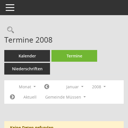
Toggle navigation
Rechercheauswahl
Termine 2008
Kalender
Termine
Niederschriften
Monat
Januar
2008
Aktuell
Gemeinde Müssen
Keine Daten gefunden.