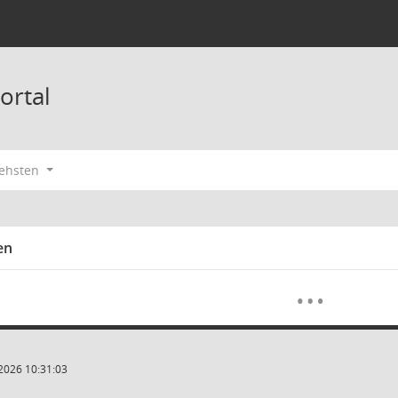
ortal
ehsten
en
Meh
…
2026 10:31:03