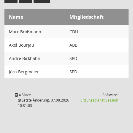
Name
Mitgliedschaft
Marc Broßmann
CDU
Axel Bourjau
ABB
Andre Birkhahn
SPD
Jörn Bergmeier
SPD
4 Sätze
Software:
(Wird in
Letzte Änderung: 07.08.2026
Sitzungsdienst
Session
10:31:03