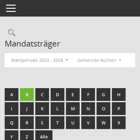
Toggle navigation
Rechercheauswahl
Mandatsträger
Wahlperiode 2023 - 2028
Gemeinde Büchen
A
B
C
D
E
F
G
H
I
J
K
L
M
N
O
P
Q
R
S
T
U
V
W
X
Y
Z
Alle