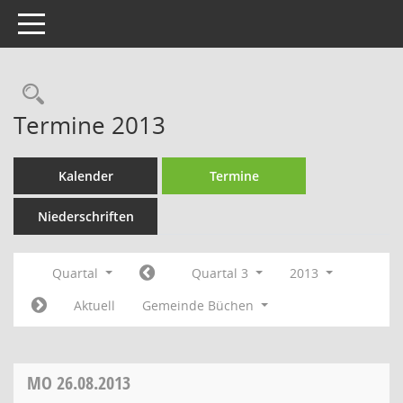
Toggle navigation
Rechercheauswahl
Termine 2013
Kalender
Termine
Niederschriften
Quartal
Quartal 3
2013
Aktuell
Gemeinde Büchen
MO
26.08.2013