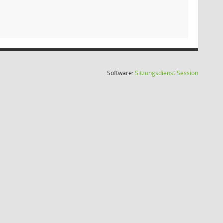
(Wird in
Software:
Sitzungsdienst
Session