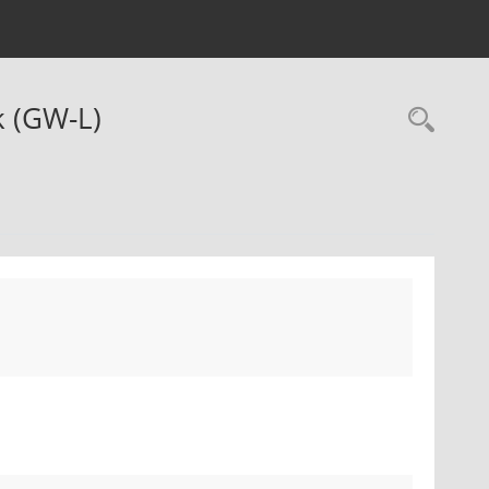
k (GW-L)
Rec