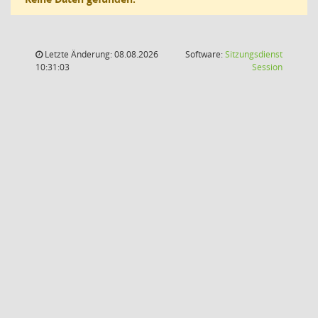
Letzte Änderung: 08.08.2026
Software:
Sitzungsdienst
(Wird in
10:31:03
Session