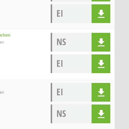
EI
Büchen
NS
hen
EI
EI
hen
NS