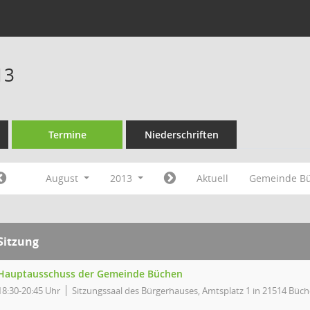
13
Termine
Niederschriften
August
2013
Aktuell
Gemeinde B
Sitzung
Hauptausschuss der Gemeinde Büchen
18:30-20:45 Uhr
Sitzungssaal des Bürgerhauses, Amtsplatz 1 in 21514 Büc