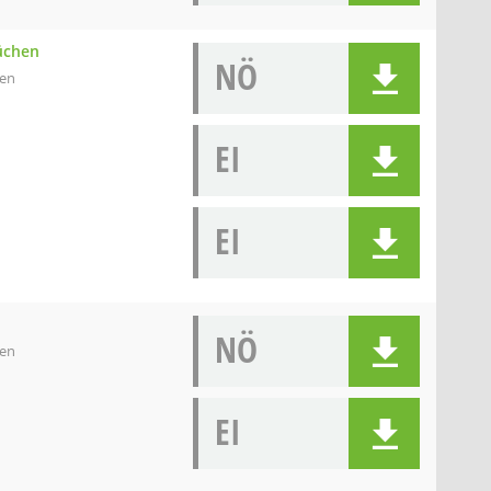
Büchen
NÖ
hen
EI
EI
NÖ
hen
EI