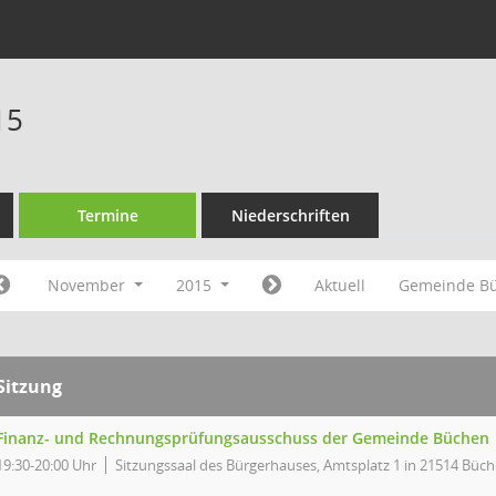
15
Termine
Niederschriften
November
2015
Aktuell
Gemeinde B
Sitzung
Finanz- und Rechnungsprüfungsausschuss der Gemeinde Büchen
19:30-20:00 Uhr
Sitzungssaal des Bürgerhauses, Amtsplatz 1 in 21514 Büc