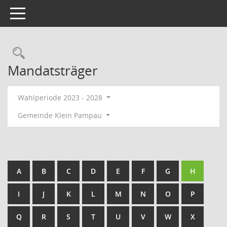
Toggle navigation
Rechercheauswahl
Mandatsträger
Wahlperiode 2023 - 2028
Gemeinde Klein Pampau
A
B
C
D
E
F
G
H
I
J
K
L
M
N
O
P
Q
R
S
T
U
V
W
X