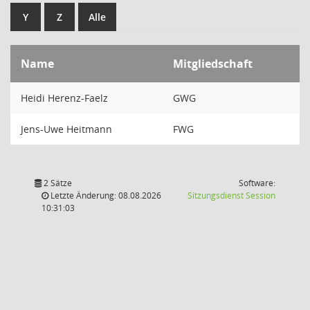
Y
Z
Alle
Name
Mitgliedschaft
Heidi Herenz-Faelz
GWG
Jens-Uwe Heitmann
FWG
2 Sätze
Software:
(Wird in
Letzte Änderung: 08.08.2026
Sitzungsdienst
Session
10:31:03