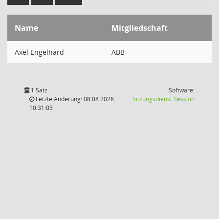
Name
Mitgliedschaft
Axel Engelhard
ABB
1 Satz
Software:
(Wird in
Letzte Änderung: 08.08.2026
Sitzungsdienst
Session
10:31:03