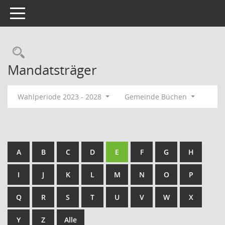
Toggle navigation
Rechercheauswahl
Mandatsträger
Wahlperiode 2023 - 2028
Gemeinde Büchen
A
B
C
D
E
F
G
H
I
J
K
L
M
N
O
P
Q
R
S
T
U
V
W
X
Y
Z
Alle