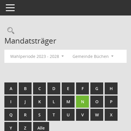
Toggle navigation
Rechercheauswahl
Mandatsträger
Wahlperiode 2023 - 2028
Gemeinde Büchen
A
B
C
D
E
F
G
H
I
J
K
L
M
N
O
P
Q
R
S
T
U
V
W
X
Y
Z
Alle