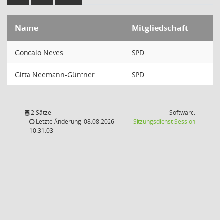
Name
Mitgliedschaft
Goncalo Neves
SPD
Gitta Neemann-Güntner
SPD
2 Sätze
Software:
(Wird in
Letzte Änderung: 08.08.2026
Sitzungsdienst
Session
10:31:03